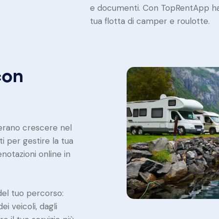
e documenti. Con TopRentApp hai
tua flotta di camper e roulotte.
con
derano crescere nel
i per gestire la tua
enotazioni online in
del tuo percorso:
i veicoli, dagli