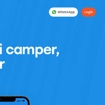
WhatsApp
Login
di camper,
r