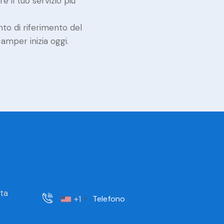
 il tuo servizio più
unto di riferimento del
amper inizia oggi.
sta
+1