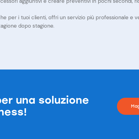
sori aggiuntivi e creare preventivi in pochi secondi, rid
per i tuoi clienti, offri un servizio più professionale e v
stagione dopo stagione.
er una soluzione
Mag
iness!