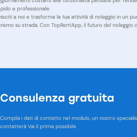
ggiornamenti costanti alle funzionalità pensate per rendere
apido e professionale.
isciti a noi e trasforma la tua attività di noleggio in un p
urismo su strada. Con TopRentApp, il futuro del noleggio c
Consulenza gratuita
Compila i dati di contatto nel modulo, un nostro speciali
contatterà Vai il prima possibile