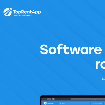
Software 
r
H