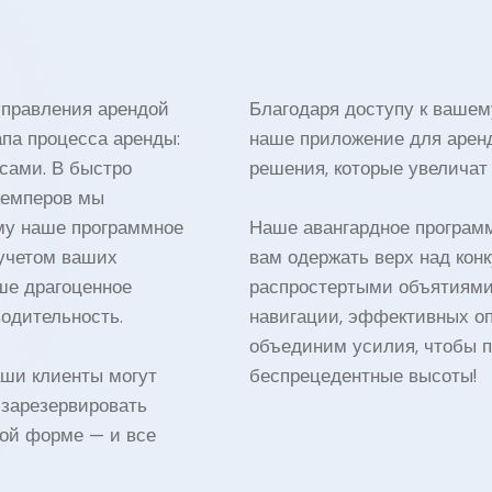
правления арендой
Благодаря доступу к вашем
апа процесса аренды:
наше приложение для аренд
сами. В быстро
решения, которые увеличат
кемперов мы
Наше авангардное програм
му наше программное
вам одержать верх над кон
 учетом ваших
распростертыми объятиями.
ше драгоценное
навигации, эффективных оп
одительность.
объединим усилия, чтобы п
ши клиенты могут
беспрецедентные высоты!
 зарезервировать
ой форме — и все