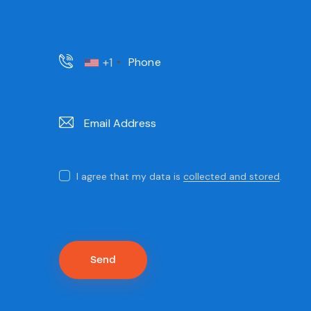
+1
S
I agree that my data is
collected and stored
.
i
p
r
e
g
a
d