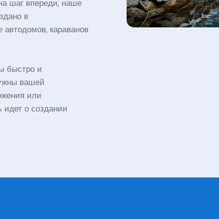
на шаг впереди, наше
здано в
 автодомов, караванов
бы быстро и
нужны вашей
ожения или
ь идет о создании