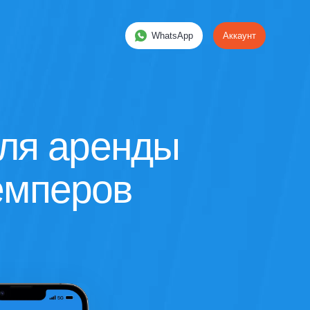
WhatsApp
Аккаунт
ля аренды
емперов