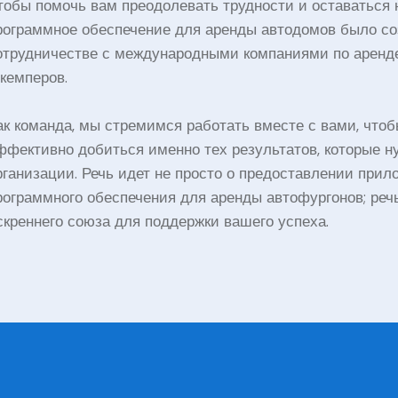
тобы помочь вам преодолевать трудности и оставаться 
рограммное обеспечение для аренды автодомов было со
отрудничестве с международными компаниями по аренде
 кемперов.
ак команда, мы стремимся работать вместе с вами, что
ффективно добиться именно тех результатов, которые 
рганизации. Речь идет не просто о предоставлении прил
рограммного обеспечения для аренды автофургонов; реч
скреннего союза для поддержки вашего успеха.