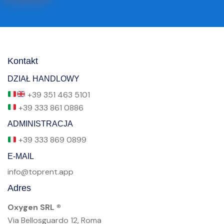
g
a
d
i
l
Kontakt
a
DZIAŁ HANDLOWY
s
+39 351 463 5101
c
+39 333 861 0886
i
ADMINISTRACJA
a
r
+39 333 869 0899
e
E-MAIL
v
info@toprent.app
u
Adres
o
t
Oxygen SRL ®
o
Via Bellosguardo 12, Roma