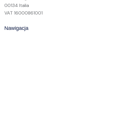
q
00134 Italia
u
VAT 16000861001
e
s
Nawigacja
t
o
c
a
m
p
o