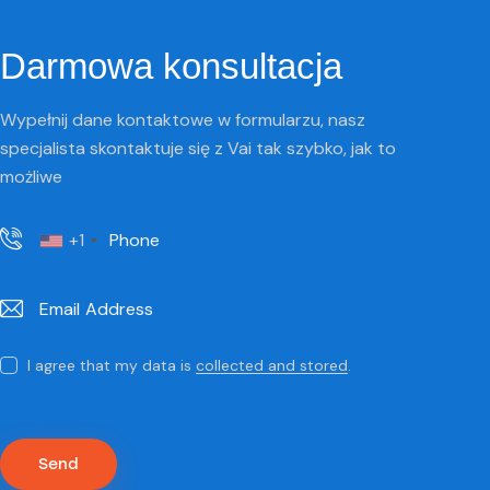
Darmowa konsultacja
Wypełnij dane kontaktowe w formularzu, nasz
specjalista skontaktuje się z Vai tak szybko, jak to
możliwe
+1
S
I agree that my data is
collected and stored
.
i
p
r
e