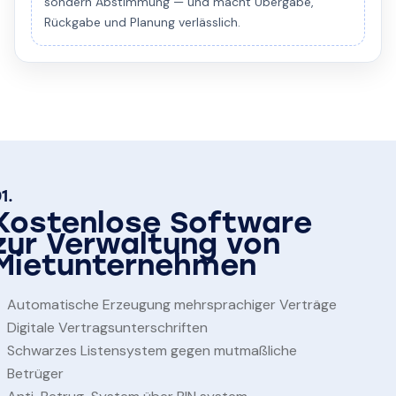
sondern Abstimmung — und macht Übergabe,
Rückgabe und Planung verlässlich.
1.
Kostenlose Software
zur Verwaltung von
Mietunternehmen
Automatische Erzeugung mehrsprachiger Verträge
Digitale Vertragsunterschriften
Schwarzes Listensystem gegen mutmaßliche
Betrüger