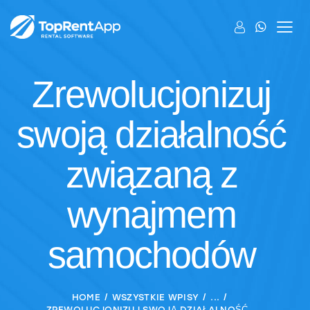
Zrewolucjonizuj
swoją działalność
związaną z
wynajmem
samochodów
HOME
WSZYSTKIE WPISY
...
ZREWOLUCJONIZUJ SWOJĄ DZIAŁALNOŚĆ...